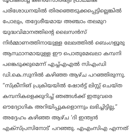
രൂപീകരിച്ച കൺസോർഷ്യം പ്രാഥമിക
പരിശോധനയിൽ തിരഞ്ഞെടുക്കപ്പെട്ടില്ലെങ്കിൽ
പോലും, തദ്ദേശീയമായ അഞ്ചാം തലമുറ
യുദ്ധവിമാനത്തിൻ്റെ ലൈസൻസ്
നിർമ്മാണത്തിനായുള്ള ലേലത്തിൽ ബെംഗളൂരു
ആസ്ഥാനമായുള്ള ഈ പൊതുമേഖലാ കമ്പനി
പങ്കെടുക്കുമെന്ന് എച്ച്എഎൽ സിഎംഡി
ഡി.കെ.സുനിൽ കഴിഞ്ഞ ആഴ്ച പറഞ്ഞിരുന്നു.
“സ്ക്രീനിങ് പ്രക്രിയയിൽ ഷോർട്ട് ലിസ്റ്റ് ചെയ്ത
കമ്പനികളെക്കുറിച്ച് ഞങ്ങൾക്ക് ഇതുവരെ
ഔദ്യോഗിക അറിയിപ്പുകളൊന്നും ലഭിച്ചിട്ടില്ല,”
അദ്ദേഹം കഴിഞ്ഞ ആഴ്ച ‘ദി ഇന്ത്യൻ
എക്സ്പ്രസിനോട്’ പറഞ്ഞു. എഎംസിഎ എന്നത്