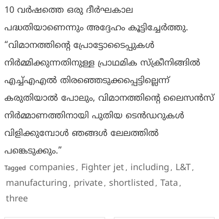
10 വർഷത്തെ ഒരു ദീർഘകാല
പദ്ധതിയാണെന്നും അദ്ദേഹം കൂട്ടിച്ചേർത്തു.
“വിമാനത്തിന്റെ പ്രോട്ടോടൈപ്പുകൾ
നിർമ്മിക്കുന്നതിനുള്ള പ്രാഥമിക സ്ക്രീനിങ്ങിൽ
എച്ച്എഎൽ തിരഞ്ഞെടുക്കപ്പെട്ടില്ലെന്ന്
കരുതിയാൽ പോലും, വിമാനത്തിന്റെ ലൈസൻസ്
നിർമ്മാണത്തിനായി പുതിയ ടെൻഡറുകൾ
വിളിക്കുമ്പോൾ ഞങ്ങൾ ലേലത്തിൽ
പങ്കെടുക്കും.”
companies
Fighter jet
including
L&T
Tagged
,
,
,
,
manufacturing
private
shortlisted
Tata
,
,
,
,
three