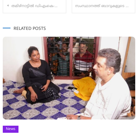
Post
തമിഴ്‌നാട്ടിൽ ഡിഎംകെ-കോൺഗ്രസ് സഖ്യത്തിൽ വിള്ളൽ; ഭരണപങ്കാളിത്തം ആവശ്യപ്പെട്ട് കോൺഗ്രസ്
സംസ്ഥാനത്ത് ബാറുകളുടെ പ്രവർത്തനസമയം കൂട്ടിയേക്കും; രാവിലെ 10 മുതൽ രാത്രി 12 വരെയാക്കാൻ ആലോചന.
navigation
RELATED POSTS
News