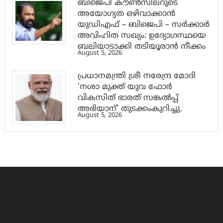
ബിജെപി കൗൺസിലറുടെ
അയോഗ്യത ഒഴിവാക്കാൻ
യുഡിഎഫ് – ബിജെപി – സർക്കാർ
അവിഹിത സഖ്യം: ഉദ്യോഗസ്ഥയെ
ബലിയാടാക്കി തടിയൂരാൻ നീക്കം
August 5, 2026
പ്രധാനമന്ത്രി ശ്രീ നരേന്ദ്ര മോദി
‘നശാ മുക്ത് യുവ ഫോർ
വികസിത് ഭാരത് സങ്കൽപ്പ്
അഭിയാന്’ തുടക്കംകുറിച്ചു.
August 5, 2026