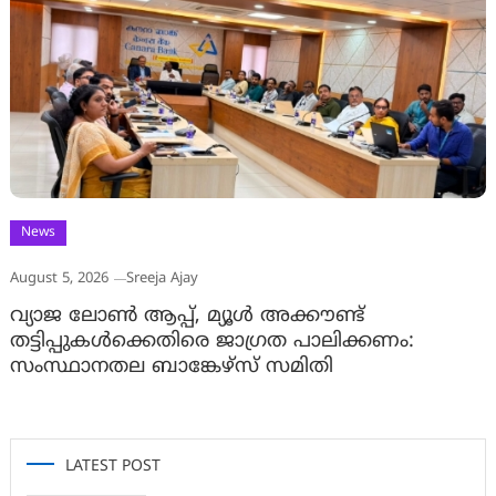
News
August 5, 2026
Sreeja Ajay
വ്യാജ ലോൺ ആപ്പ്, മ്യൂൾ അക്കൗണ്ട്
തട്ടിപ്പുകൾക്കെതിരെ ജാ​ഗ്രത പാലിക്കണം:
സംസ്ഥാനതല ബാങ്കേഴ്സ് സമിതി
LATEST POST