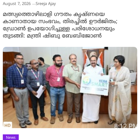
August 7, 2026
Sreeja Ajay
മത്സ്യത്തൊഴിലാളി ഗൗതം കൃഷ്ണയെ
കാണാതായ സംഭവം, തിരച്ചിൽ ഊർജിതം;
ഡ്രോണ്‍ ഉപയോഗിച്ചുള്ള പരിശോധനയും
തുടങ്ങി: മന്ത്രി ഷിബു ബേബിജോണ്‍
News