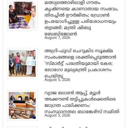
മത്സ്യത്തൊഴിലാളി ഗൗതം
കൃഷ്ണയെ കാണാതായ സംഭവം,
തിരച്ചിൽ ഊർജിതം; ഡ്രോണ്‍
ഉപയോഗിച്ചുള്ള പരിശോധനയും
തുടങ്ങി: മന്ത്രി ഷിബു
ബേബിജോണ്‍
August 7, 2026
അഗ്രി-ഫുഡ് ചെറുകിട സൂക്ഷ്മ
സംരംഭങ്ങളെ ശക്തിപ്പെടുത്താന്‍
‘സ്മാര്‍ട്ട്’ പദ്ധതിയുമായി കേര;
ലോഗോ മുഖ്യമന്ത്രി പ്രകാശനം
ചെയ്തു
August 5, 2026
വ്യാജ ലോൺ ആപ്പ്, മ്യൂൾ
അക്കൗണ്ട് തട്ടിപ്പുകൾക്കെതിരെ
ജാ​ഗ്രത പാലിക്കണം:
സംസ്ഥാനതല ബാങ്കേഴ്സ് സമിതി
August 5, 2026