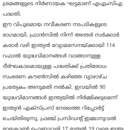
ശ്രമങ്ങളുടെ നിർണായക ഘട്ടമാണ് എഎംസിഎ
പദ്ധതി.
ഈ വിപുലമായ നവീകരണ നടപടികളുടെ
ഭാഗമായി, ഫ്രാൻസിൽ നിന്ന് അന്തർ സർക്കാർ
കരാർ വഴി ഇന്ത്യൻ വ്യോമസേനയ്ക്കായി 114
റഫാൽ യുദ്ധവിമാനങ്ങൾ വാങ്ങാനുള്ള
ദീർഘകാലമായുള്ള പദ്ധതിക്ക് പ്രതിരോധ
സംഭരണ കൗൺസിൽ കഴിഞ്ഞ വ്യാഴാഴ്ച
പ്രത്യേകം അനുമതി നൽകി. ഇവയിൽ 90
യുദ്ധവിമാനങ്ങൾ ഇന്ത്യയിൽ നിർമ്മിക്കുമെന്ന്
ഇന്ത്യൻ എക്സ്പ്രസ് നേരത്തെ റിപ്പോർട്ട്
ചെയ്തിരുന്നു. ഫ്രഞ്ച് പ്രസിഡന്റ് ഇമ്മാനുവൽ
മാക്രോൺ ഫെബ്രുവരി 17 മുതൽ 19 വരെ ഇന്ത്യ