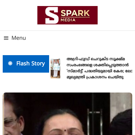
Skip
To
Content
സത്യത്തിന്റെ ജ്വാല വാർത്തയുടെ ലക്ഷ്യം
SPARK MEDIA
Menu
അഗ്രി-ഫുഡ് ചെറുകിട സൂക്ഷ്മ
Flash Story
സംരംഭങ്ങളെ ശക്തിപ്പെടുത്താന്‍
‘സ്മാര്‍ട്ട്’ പദ്ധതിയുമായി കേര; ലോ
മുഖ്യമന്ത്രി പ്രകാശനം ചെയ്തു