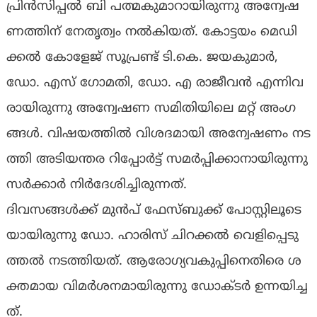
പ്രി​ന്‍​സി​പ്പ​ല്‍ ബി ​പ​ത്മ​കു​മാ​റാ​യി​രു​ന്നു അ​ന്വേ​ഷ​
ണ​ത്തി​ന് നേ​തൃ​ത്വം ന​ല്‍​കി​യ​ത്. കോ​ട്ട​യം മെ​ഡി​
ക്ക​ല്‍ കോ​ളേ​ജ് സൂ​പ്ര​ണ്ട് ടി.​കെ. ജ​യ​കു​മാ​ര്‍,
ഡോ. ​എ​സ് ഗോ​മ​തി, ഡോ. ​എ രാ​ജീ​വ​ന്‍ എ​ന്നി​വ​
രാ​യി​രു​ന്നു അ​ന്വേ​ഷ​ണ സ​മി​തി​യി​ലെ മ​റ്റ് അം​ഗ​
ങ്ങ​ള്‍. വി​ഷ​യ​ത്തി​ല്‍ വി​ശ​ദ​മാ​യി അ​ന്വേ​ഷ​ണം ന​ട​
ത്തി അ​ടി​യ​ന്ത​ര റി​പ്പോ​ര്‍​ട്ട് സ​മ​ര്‍​പ്പി​ക്കാ​നാ​യി​രു​ന്നു
സ​ര്‍​ക്കാ​ര്‍ നി​ര്‍​ദേ​ശി​ച്ചി​രു​ന്ന​ത്.
ദി​വ​സ​ങ്ങ​ള്‍​ക്ക് മു​ന്‍​പ് ഫേ​സ്ബു​ക്ക് പോ​സ്റ്റി​ലൂ​ടെ​
യാ​യി​രു​ന്നു ഡോ. ​ഹാ​രി​സ് ചി​റ​ക്ക​ല്‍ വെ​ളി​പ്പെ​ടു​
ത്ത​ല്‍ ന​ട​ത്തി​യ​ത്. ആ​രോ​ഗ്യ​വ​കു​പ്പി​നെ​തി​രെ ശ​
ക്ത​മാ​യ വി​മ​ര്‍​ശ​ന​മാ​യി​രു​ന്നു ഡോ​ക്ട​ര്‍ ഉ​ന്ന​യി​ച്ച​
ത്.