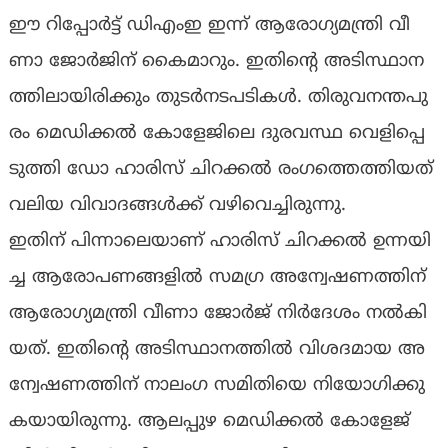
ഈ ​റി​പ്പോ​ര്‍​ട്ട് ഡി​എം​ഇ ഇ​ന്ന് ആ​രോ​ഗ്യ​മ​ന്ത്രി വീ​
ണാ ജോ​ര്‍​ജി​ന് കൈ​മാ​റും. ഇ​തി​ന്‍റെ അ​ടി​സ്ഥാ​ന​
ത്തി​ലാ​യി​രി​ക്കും തു​ട​ര്‍​ന​ട​പ​ടി​ക​ള്‍. തി​രു​വ​ന​ന്ത​പു​
രം മെ​ഡി​ക്ക​ല്‍ കോ​ളേ​ജി​ലെ ദു​ര​വ​സ്ഥ വെ​ളി​പ്പെ​
ടു​ത്തി ഡോ ​ഹാ​രി​സ് ചി​റ​ക്ക​ല്‍ രം​ഗ​ത്തെ​ത്തി​യ​ത്
വ​ലി​യ വി​വാ​ദ​ങ്ങ​ള്‍​ക്ക് വ​ഴി​വെ​ച്ചി​രു​ന്നു.
ഇ​തി​ന് പി​ന്നാ​ലെ​യാ​ണ് ഹാ​രി​സ് ചി​റ​ക്ക​ല്‍ ഉ​ന്ന​യി​
ച്ച ആ​രോ​പ​ണ​ങ്ങ​ളി​ല്‍ സ​മ​ഗ്ര അ​ന്വേ​ഷ​ണ​ത്തി​ന്
ആ​രോ​ഗ്യ​മ​ന്ത്രി വീ​ണാ ജോ​ര്‍​ജ് നി​ര്‍​ദേ​ശം ന​ല്‍​കി​
യ​ത്. ഇ​തി​ന്‍റെ അ​ടി​സ്ഥാ​ന​ത്തി​ല്‍ വി​ശ​ദ​മാ​യ അ​
ന്വേ​ഷ​ണ​ത്തി​ന് നാ​ലം​ഗ സ​മി​തി​യെ നി​യോ​ഗി​ക്കു​
ക​യാ​യി​രു​ന്നു. ആ​ല​പ്പു​ഴ മെ​ഡി​ക്ക​ല്‍ കോ​ളേ​ജ്