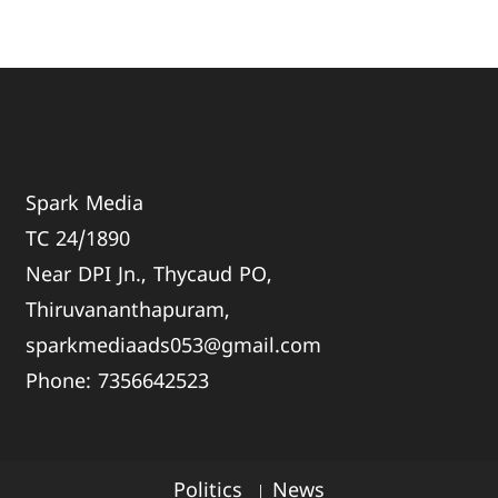
Spark Media
TC 24/1890
Near DPI Jn., Thycaud PO,
Thiruvananthapuram,
sparkmediaads053@gmail.com
Phone:
735664
2523
Politics
News