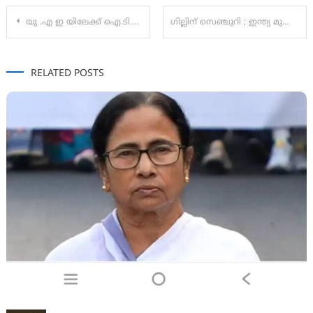
Post
യു .എ ഇ യിലേക്ക് ഐ.ടി.വി ഡ്രൈവർമാരുടെ 100 ഒഴിവ്
ഗില്ലിന് സെഞ്ചുറി ; ഇന്ത്യ മുന്നൂറ് കടന്നു
navigation
RELATED POSTS