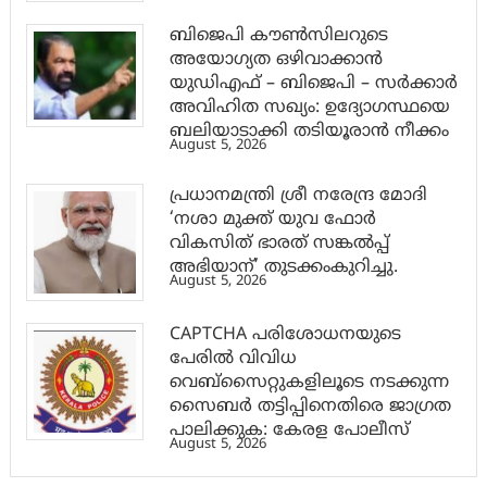
ബിജെപി കൗൺസിലറുടെ
അയോഗ്യത ഒഴിവാക്കാൻ
യുഡിഎഫ് – ബിജെപി – സർക്കാർ
അവിഹിത സഖ്യം: ഉദ്യോഗസ്ഥയെ
ബലിയാടാക്കി തടിയൂരാൻ നീക്കം
August 5, 2026
പ്രധാനമന്ത്രി ശ്രീ നരേന്ദ്ര മോദി
‘നശാ മുക്ത് യുവ ഫോർ
വികസിത് ഭാരത് സങ്കൽപ്പ്
അഭിയാന്’ തുടക്കംകുറിച്ചു.
August 5, 2026
CAPTCHA പരിശോധനയുടെ
പേരില്‍ വിവിധ
വെബ്സൈറ്റുകളിലൂടെ നടക്കുന്ന
സൈബര്‍ തട്ടിപ്പിനെതിരെ ജാഗ്രത
പാലിക്കുക: കേരള പോലീസ്
August 5, 2026