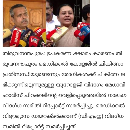
തി​രു​വ​ന​ന്ത​പു​രം: ഉ​പ​ക​ര​ണ ക്ഷാ​മം കാ​ര​ണം തി​
രു​വ​ന​ന്ത​പു​രം മെ​ഡി​ക്ക​ൽ കോ​ള​ജി​ൽ ചി​കി​ത്സാ
പ്ര​തി​സ​ന്ധി​യു​ണ്ടെ​ന്നും രോ​ഗി​ക​ൾ​ക്ക് ചി​കി​ത്സ ല​
ഭി​ക്കു​ന്നി​ല്ലെ​ന്നു​മു​ള്ള യൂ​റോ​ള​ജി വി​ഭാ​ഗം മേ​ധാ​വി
ഹാ​രി​സ് ചി​റ​ക്ക​ലി​ന്റെ വെ​ളി​പ്പെ​ടു​ത്ത​ലി​ല്‍ നാ​ലം​ഗ
വി​ദ​ഗ്ധ സ​മി​തി റി​പ്പോ​ര്‍​ട്ട് സ​മ​ര്‍​പ്പി​ച്ചു. മെ​ഡി​ക്ക​ല്‍
വി​ദ്യാ​ഭ്യാ​സ ഡ​യ​റ​ക്ട​ര്‍​ക്കാ​ണ് (ഡി​എം​ഇ) വി​ദ​ഗ്ധ
സ​മി​തി റി​പ്പോ​ര്‍​ട്ട് സ​മ​ര്‍​പ്പി​ച്ച​ത്.