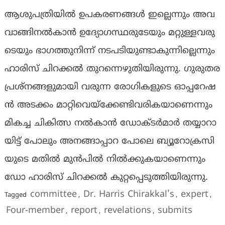
ആ​ശു​പ​ത്രി​യി​ല്‍ ഉ​പ​ക​ര​ണ​ങ്ങ​ള്‍ ഇ​ല്ലെ​ന്നും അ​വ
വാ​ങ്ങി​ന​ല്‍​കാ​ന്‍ ഉ​ദ്യോ​ഗ​സ്ഥ​രു​ടേ​യും മ​റ്റു​ള്ള​വ​രു​
ടെ​യും ഭാ​ഗ​ത്തു​നി​ന്ന് ന​ട​പ​ടി​യു​ണ്ടാ​കു​ന്നി​ല്ലെ​ന്നും
ഹാ​രി​സ് ചി​റ​ക്ക​ല്‍ തു​റ​ന്നെ​ഴു​തി​യി​രു​ന്നു. ഗു​രു​ത​ര
പ്ര​ശ്‌​ന​ങ്ങ​ളു​മാ​യി വ​രു​ന്ന രോ​ഗി​ക​ളു​ടെ ഓ​പ്പ​റേ​ഷ​
ന്‍ അ​ട​ക്കം മാ​റ്റി​വെ​യ്‌​ക്കേ​ണ്ടി​വ​രി​ക​യാ​ണെ​ന്നും
മി​ക​ച്ച ചി​കി​ത്സ ന​ല്‍​കാ​ന്‍ ഡോ​ക്ട​ര്‍​മാ​ര്‍ ത​യ്യാ​റാ​
യി​ട്ട് പോ​ലും അ​ന​ങ്ങാ​പ്പാ​റ പോ​ലെ ബ്യൂ​റോ​ക്ര​സി​
യു​ടെ മ​തി​ല്‍ മു​ന്‍​പി​ല്‍ നി​ല്‍​ക്കു​ക​യാ​ണെ​ന്നും
ഡോ ​ഹാ​രി​സ് ചി​റ​ക്ക​ല്‍ കു​റ്റ​പ്പെ​ടു​ത്തി​യി​രു​ന്നു.
committee
Dr. Harris Chirakkal's
expert
Tagged
,
,
,
Four-member
report
revelations
submits
,
,
,