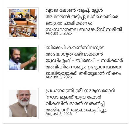
വ്യാജ ലോൺ ആപ്പ്, മ്യൂൾ
അക്കൗണ്ട് തട്ടിപ്പുകൾക്കെതിരെ
ജാ​ഗ്രത പാലിക്കണം:
സംസ്ഥാനതല ബാങ്കേഴ്സ് സമിതി
August 5, 2026
ബിജെപി കൗൺസിലറുടെ
അയോഗ്യത ഒഴിവാക്കാൻ
യുഡിഎഫ് – ബിജെപി – സർക്കാർ
അവിഹിത സഖ്യം: ഉദ്യോഗസ്ഥയെ
ബലിയാടാക്കി തടിയൂരാൻ നീക്കം
August 5, 2026
പ്രധാനമന്ത്രി ശ്രീ നരേന്ദ്ര മോദി
‘നശാ മുക്ത് യുവ ഫോർ
വികസിത് ഭാരത് സങ്കൽപ്പ്
അഭിയാന്’ തുടക്കംകുറിച്ചു.
August 5, 2026