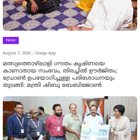
News
August 7, 2026
Sreeja Ajay
മത്സ്യത്തൊഴിലാളി ഗൗതം കൃഷ്ണയെ
കാണാതായ സംഭവം, തിരച്ചിൽ ഊർജിതം;
ഡ്രോണ്‍ ഉപയോഗിച്ചുള്ള പരിശോധനയും
തുടങ്ങി: മന്ത്രി ഷിബു ബേബിജോണ്‍