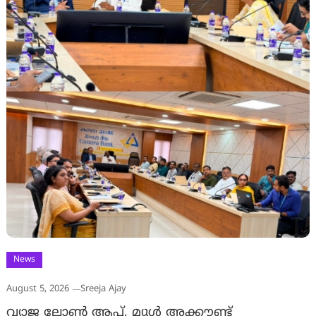
News
August 5, 2026
Sreeja Ajay
വ്യാജ ലോൺ ആപ്പ്, മ്യൂൾ അക്കൗണ്ട്