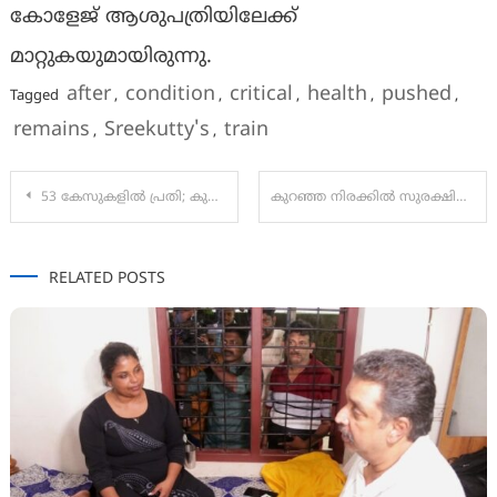
കോളേജ് ആശുപത്രിയിലേക്ക്
മാറ്റുകയുമായിരുന്നു.
after
condition
critical
health
pushed
Tagged
,
,
,
,
,
remains
Sreekutty's
train
,
,
Post
53 കേസുകളിൽ പ്രതി; കുപ്രസിദ്ധ മോഷ്ടാവ് ബാലമുരുകൻ പൊലീസ് കസ്റ്റഡിയിൽ നിന്ന് രക്ഷപ്പെട്ടു
കുറഞ്ഞ നിരക്കിൽ സുരക്ഷിത യാത്രയുമായി ‘കേരള സവാരി 2.0’ പ്രവർത്തനം ആരംഭിച്ചതായി മന്ത്രി വി ശിവൻകുട്ടി
navigation
RELATED POSTS