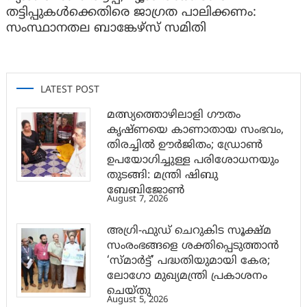
തട്ടിപ്പുകൾക്കെതിരെ ജാ​ഗ്രത പാലിക്കണം:
സംസ്ഥാനതല ബാങ്കേഴ്സ് സമിതി
LATEST POST
മത്സ്യത്തൊഴിലാളി ഗൗതം
കൃഷ്ണയെ കാണാതായ സംഭവം,
തിരച്ചിൽ ഊർജിതം; ഡ്രോണ്‍
ഉപയോഗിച്ചുള്ള പരിശോധനയും
തുടങ്ങി: മന്ത്രി ഷിബു
ബേബിജോണ്‍
August 7, 2026
അഗ്രി-ഫുഡ് ചെറുകിട സൂക്ഷ്മ
സംരംഭങ്ങളെ ശക്തിപ്പെടുത്താന്‍
‘സ്മാര്‍ട്ട്’ പദ്ധതിയുമായി കേര;
ലോഗോ മുഖ്യമന്ത്രി പ്രകാശനം
ചെയ്തു
August 5, 2026