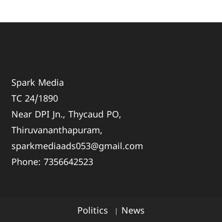
Spark Media
TC 24/1890
Near DPI Jn., Thycaud PO,
Thiruvananthapuram,
sparkmediaads053@gmail.com
Phone:
735664
2523
Politics
News