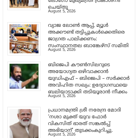
ലോഗോ മുഖ്യമന്ത്രി പ്രകാശനം
ചെയ്തു
August 5, 2026
വ്യാജ ലോൺ ആപ്പ്, മ്യൂൾ
അക്കൗണ്ട് തട്ടിപ്പുകൾക്കെതിരെ
ജാ​ഗ്രത പാലിക്കണം:
സംസ്ഥാനതല ബാങ്കേഴ്സ് സമിതി
August 5, 2026
ബിജെപി കൗൺസിലറുടെ
അയോഗ്യത ഒഴിവാക്കാൻ
യുഡിഎഫ് – ബിജെപി – സർക്കാർ
അവിഹിത സഖ്യം: ഉദ്യോഗസ്ഥയെ
ബലിയാടാക്കി തടിയൂരാൻ നീക്കം
August 5, 2026
പ്രധാനമന്ത്രി ശ്രീ നരേന്ദ്ര മോദി
‘നശാ മുക്ത് യുവ ഫോർ
വികസിത് ഭാരത് സങ്കൽപ്പ്
അഭിയാന്’ തുടക്കംകുറിച്ചു.
August 5, 2026