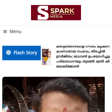
Skip
To
Content
സത്യത്തിന്റെ ജ്വാല വാർത്തയുടെ ലക്ഷ്യം
SPARK MEDIA
Menu
മത്സ്യത്തൊഴിലാളി ഗൗതം കൃഷ്ണയ
കാണാതായ സംഭവം, തിരച്ചിൽ
Flash Story
ഊർജിതം; ഡ്രോണ്‍ ഉപയോഗിച്ചുള്ള
പരിശോധനയും തുടങ്ങി: മന്ത്രി ഷിബ
ബേബിജോണ്‍