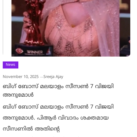
News
November 10, 2025
Sreeja Ajay
ബിഗ് ബോസ് മലയാളം സീസൺ 7 വിജയി
അനുമോൾ
ബിഗ് ബോസ് മലയാളം സീസൺ 7 വിജയി
അനുമോൾ. പിആർ വിവാദം ശക്തമായ
സീസണിൽ അതിന്റെ