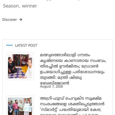
Season
winner
,
Discover
LATEST POST
മത്സ്യത്തൊഴിലാളി ഗൗതം
കൃഷ്ണയെ കാണാതായ സംഭവം,
തിരച്ചിൽ ഊർജിതം; ഡ്രോണ്‍
ഉപയോഗിച്ചുള്ള പരിശോധനയും
തുടങ്ങി: മന്ത്രി ഷിബു
ബേബിജോണ്‍
August 7, 2026
അഗ്രി-ഫുഡ് ചെറുകിട സൂക്ഷ്മ
സംരംഭങ്ങളെ ശക്തിപ്പെടുത്താന്‍
‘സ്മാര്‍ട്ട്’ പദ്ധതിയുമായി കേര;