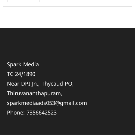
Spark Media
TC 24/1890
Near DPI Jn., Thycaud PO,
Thiruvananthapuram,
sparkmediaads053@gmail.com
Phone:
735664
2523