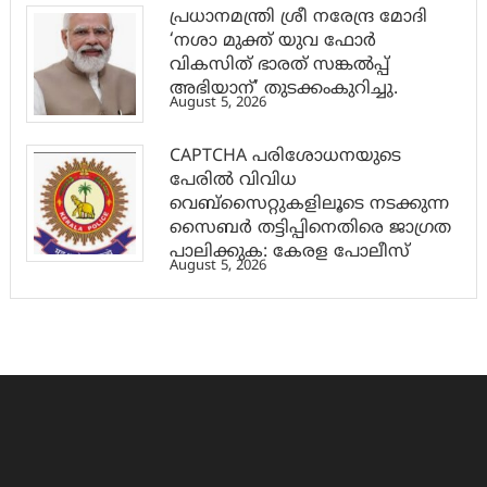
പ്രധാനമന്ത്രി ശ്രീ നരേന്ദ്ര മോദി
‘നശാ മുക്ത് യുവ ഫോർ
വികസിത് ഭാരത് സങ്കൽപ്പ്
അഭിയാന്’ തുടക്കംകുറിച്ചു.
August 5, 2026
CAPTCHA പരിശോധനയുടെ
പേരില്‍ വിവിധ
വെബ്സൈറ്റുകളിലൂടെ നടക്കുന്ന
സൈബര്‍ തട്ടിപ്പിനെതിരെ ജാഗ്രത
പാലിക്കുക: കേരള പോലീസ്
August 5, 2026