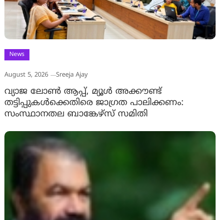
News
August 5, 2026
Sreeja Ajay
വ്യാജ ലോൺ ആപ്പ്, മ്യൂൾ അക്കൗണ്ട്
തട്ടിപ്പുകൾക്കെതിരെ ജാ​ഗ്രത പാലിക്കണം:
സംസ്ഥാനതല ബാങ്കേഴ്സ് സമിതി