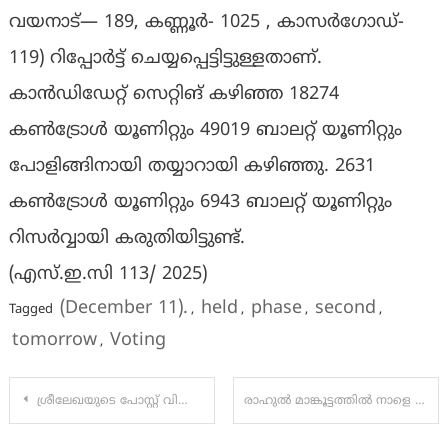
വയനാട്— 189, കണ്ണൂർ- 1025 , കാസർഗോഡ്-
119) റിപ്പോർട്ട് ചെയ്യപ്പെട്ടിട്ടുള്ളതാണ്.
കാൻഡിഡേറ്റ് സെറ്റിങ് കഴിഞ്ഞ 18274
കൺട്രോൾ യൂണിറ്റും 49019 ബാലറ്റ് യൂണിറ്റും
പോളിങ്ങിനായി തയ്യാറായി കഴിഞ്ഞു. 2631
കൺട്രോൾ യൂണിറ്റും 6943 ബാലറ്റ് യൂണിറ്റും
റിസർവ്വായി കരുതിയിട്ടുണ്ട്.
(എസ്.ഇ.സി 113/ 2025)
(December 11).
held
phase
second
Tagged
,
,
,
,
tomorrow
Voting
,
Post
ശ്രീലേഖയുടെ പോസ്റ്റ്‌ വിവാദത്തിൽ; നടപടി എടുക്കുമെന്ന് തെരഞ്ഞെടുപ്പു കമ്മീഷൻ, പോസ്റ്റ്‌ ഡിലീറ്റ് ചെയ്തു
രാഹുൽ മാങ്കൂട്ടത്തിൽ നാളെ വോട്ട് ചെയ്യാൻ പാലക്കാട് എത്തിയേക്കും; മുൻകൂര്‍ ജാമ്യത്തിനെതിരെ അപ്പീൽ നൽകാൻ പ്രോസിക്യൂഷൻ
navigation