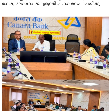
കേര; ലോഗോ മുഖ്യമന്ത്രി പ്രകാശനം ചെയ്തു