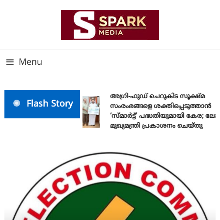
Skip
To
Content
സത്യത്തിന്റെ ജ്വാല വാർത്തയുടെ ലക്ഷ്യം
SPARK MEDIA
Menu
അഗ്രി-ഫുഡ് ചെറുകിട സൂക്ഷ്മ
Flash Story
സംരംഭങ്ങളെ ശക്തിപ്പെടുത്താന്‍
‘സ്മാര്‍ട്ട്’ പദ്ധതിയുമായി കേര; ല
മുഖ്യമന്ത്രി പ്രകാശനം ചെയ്തു