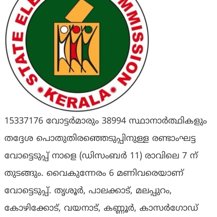
15337176 വോട്ടർമാരും 38994 സ്ഥാനാർത്ഥികളും
തദ്ദേശ പൊതുതിരഞ്ഞെടുപ്പിനുള്ള രണ്ടാംഘട്ട
വോട്ടെടുപ്പ് നാളെ (ഡിസംബർ 11) രാവിലെ 7 ന്
തുടങ്ങും. വൈകുന്നേരം 6 മണിവരെയാണ്
വോട്ടെടുപ്പ്. തൃശൂർ, പാലക്കാട്, മലപ്പുറം,
കോഴിക്കോട്, വയനാട്, കണ്ണൂർ, കാസർഗോഡ്