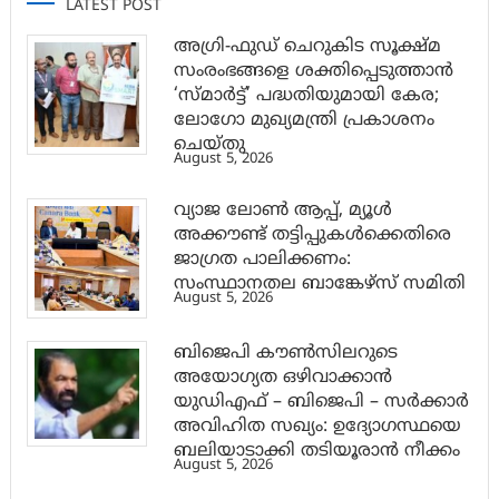
LATEST POST
അഗ്രി-ഫുഡ് ചെറുകിട സൂക്ഷ്മ
സംരംഭങ്ങളെ ശക്തിപ്പെടുത്താന്‍
‘സ്മാര്‍ട്ട്’ പദ്ധതിയുമായി കേര;
ലോഗോ മുഖ്യമന്ത്രി പ്രകാശനം
ചെയ്തു
August 5, 2026
വ്യാജ ലോൺ ആപ്പ്, മ്യൂൾ
അക്കൗണ്ട് തട്ടിപ്പുകൾക്കെതിരെ
ജാ​ഗ്രത പാലിക്കണം:
സംസ്ഥാനതല ബാങ്കേഴ്സ് സമിതി
August 5, 2026
ബിജെപി കൗൺസിലറുടെ
അയോഗ്യത ഒഴിവാക്കാൻ
യുഡിഎഫ് – ബിജെപി – സർക്കാർ
അവിഹിത സഖ്യം: ഉദ്യോഗസ്ഥയെ
ബലിയാടാക്കി തടിയൂരാൻ നീക്കം
August 5, 2026