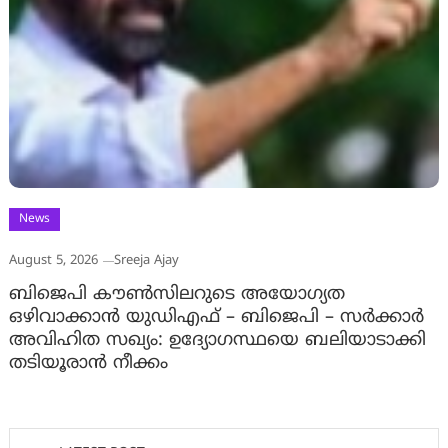
News
August 5, 2026
Sreeja Ajay
ബിജെപി കൗൺസിലറുടെ അയോഗ്യത
ഒഴിവാക്കാൻ യുഡിഎഫ് – ബിജെപി – സർക്കാർ
അവിഹിത സഖ്യം: ഉദ്യോഗസ്ഥയെ ബലിയാടാക്കി
തടിയൂരാൻ നീക്കം