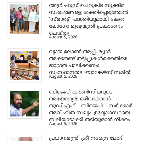
അഗ്രി-ഫുഡ് ചെറുകിട സൂക്ഷ്മ
സംരംഭങ്ങളെ ശക്തിപ്പെടുത്താന്‍
‘സ്മാര്‍ട്ട്’ പദ്ധതിയുമായി കേര;
ലോഗോ മുഖ്യമന്ത്രി പ്രകാശനം
ചെയ്തു
August 5, 2026
വ്യാജ ലോൺ ആപ്പ്, മ്യൂൾ
അക്കൗണ്ട് തട്ടിപ്പുകൾക്കെതിരെ
ജാ​ഗ്രത പാലിക്കണം:
സംസ്ഥാനതല ബാങ്കേഴ്സ് സമിതി
August 5, 2026
ബിജെപി കൗൺസിലറുടെ
അയോഗ്യത ഒഴിവാക്കാൻ
യുഡിഎഫ് – ബിജെപി – സർക്കാർ
അവിഹിത സഖ്യം: ഉദ്യോഗസ്ഥയെ
ബലിയാടാക്കി തടിയൂരാൻ നീക്കം
August 5, 2026
പ്രധാനമന്ത്രി ശ്രീ നരേന്ദ്ര മോദി