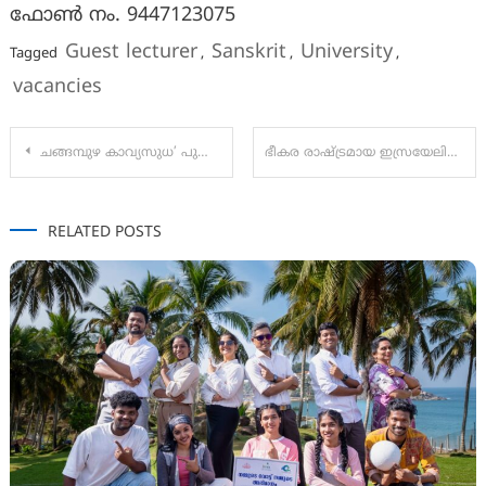
ഫോണ്‍ നം. 9447123075
Guest lecturer
Sanskrit
University
Tagged
,
,
,
vacancies
Post
ചങ്ങമ്പുഴ കാവ്യസുധ’ പുസ്തകം കവി മധുസൂദനൻ നായർ പ്രകാശനം ചെയ്തു.
ഭീകര രാഷ്ട്രമായ ഇസ്രയേലിനോടുള്ള നിലമ്പൂരിന്റെ പ്രതിഷേധം ആളിക്കത്തി
navigation
RELATED POSTS