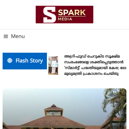
Skip
To
Content
സത്യത്തിന്റെ ജ്വാല വാർത്തയുടെ ലക്ഷ്യം
SPARK MEDIA
Menu
അഗ്രി-ഫുഡ് ചെറുകിട സൂക്ഷ്മ
Flash Story
സംരംഭങ്ങളെ ശക്തിപ്പെടുത്താന്‍
‘സ്മാര്‍ട്ട്’ പദ്ധതിയുമായി കേര; ല
മുഖ്യമന്ത്രി പ്രകാശനം ചെയ്തു