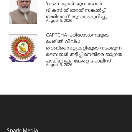
‘നശാ മുക്ത് യുവ ഫോർ
വികസിത് ഭാരത് സങ്കൽപ്പ്
അഭിയാന്’ തുടക്കംകുറിച്ചു.
August 5, 2026
CAPTCHA പരിശോധനയുടെ
പേരില്‍ വിവിധ
വെബ്സൈറ്റുകളിലൂടെ നടക്കുന്ന
സൈബര്‍ തട്ടിപ്പിനെതിരെ ജാഗ്രത
പാലിക്കുക: കേരള പോലീസ്
August 5, 2026
Spark Media