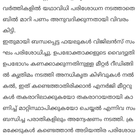
വ​ർ​ത്തി​ക​ളി​ൽ യ​ഥാ​വി​ധി പ​രി​ശോ​ധ​ന ന​ട​ത്താ​തെ
ബി​ൽ മാ​റി പ​ണം അ​നു​വ​ദി​ക്കു​ന്ന​താ​യി വി​വ​രം
കി​ട്ടി.
ഇ​തു​മാ​യി ബ​ന്ധ​പ്പെ​ട്ട ഫ​യ​ലു​ക​ൾ വി​ജി​ല​ൻ​സ്​ സം​
ഘം പ​രി​ശോ​ധി​ച്ചു. ഉ​പ​ഭോ​ക്താ​ക്ക​ളു​ടെ വൈ​ദ്യു​തി
ഉ​പ​ഭോ​ഗം ക​ണ​ക്കാ​ക്കു​ന്ന​തി​നു​ള്ള മീ​റ്റ​ർ റീ​ഡി​ങ്ങി​
ൽ കൃ​ത്രി​മം ന​ട​ത്തി അ​ന​ധി​കൃ​ത കി​ഴി​വു​ക​ൾ ന​ൽ​
ക​ൽ, ഇ​ത് ക​ണ്ടെ​ത്താ​തി​രി​ക്കാ​ൻ എ​ന​ർ​ജി മീ​റ്റ​റു​
ക​ൾ ത​ക​രാ​റി​ലാ​ക്കു​ക​യോ ത​ക​രാ​റാ​യ​താ​യി കാ​
ണി​ച്ച് മാ​റ്റി​സ്ഥാ​പി​ക്കു​ക​യോ ചെ​യ്യ​ൽ എ​ന്നി​വ സം​
ബ​ന്ധി​ച്ച പ​രാ​തി​ക​ളി​ലും അ​ന്വേ​ഷ​ണം ന​ട​ത്തി. ക്ര​
മ​ക്കേ​ടു​ക​ൾ ക​ണ്ടെ​ത്താ​ൻ അ​ടി​യ​ന്തി​ര പ​രി​ശോ​ധ​