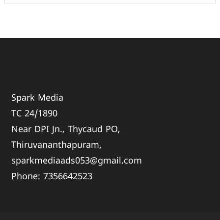
Spark Media
TC 24/1890
Near DPI Jn., Thycaud PO,
Thiruvananthapuram,
sparkmediaads053@gmail.com
Phone:
735664
2523