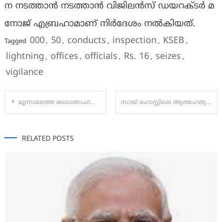
ന ന​ട​ത്താ​ൻ ന​ട​ത്താ​ൻ വി​ജി​ല​ൻ​സ് ഡ​യ​റ​ക്ട​ർ മ​
നോ​ജ് എ​ബ്ര​ഹാ​മാ​ണ്​ നി​ർ​ദേ​ശം നൽകിയത്.
000
50
conducts
inspection
KSEB
Tagged
,
,
,
,
,
lightning
offices
officials
Rs. 16
seizes
,
,
,
,
,
vigilance
Post
മൂന്നാമത്തെ ബലാത്സംഗക്കേസിൽ രാഹുൽ മാങ്കൂട്ടത്തിൽ എംഎൽഎയ്ക്ക് ജാമ്യമില്ല.
സായ് ഹോസ്റ്റിലെ ആത്മഹത്യയില്‍ അന്വേഷണത്തിന് പ്രത്യേക സംഘം
navigation
RELATED POSTS