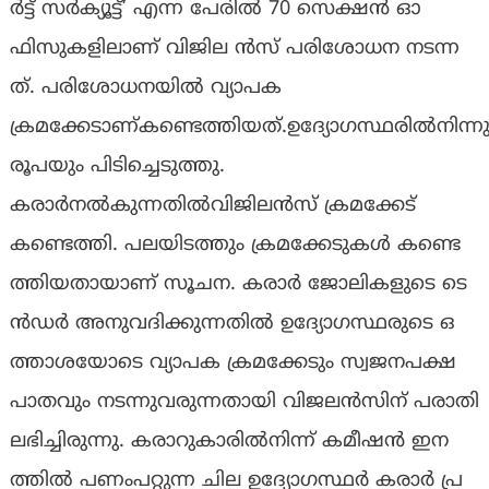
ർ​ട്ട് സ​ർ​ക്യൂ​ട്ട്​’ എ​ന്ന പേ​രി​ൽ 70 സെ​ക്ഷ​ൻ ഓ​
ഫിസുകളിലാണ് വിജില ൻസ് പ​രി​ശോ​ധ​ന ന​ട​ന്ന​
ത്. പരിശോധനയിൽ വ്യാപക
ക്രമക്കേടാണ്കണ്ടെത്തിയത്.ഉദ്യോഗസ്ഥരിൽനിന്നും
രൂപയും പിടിച്ചെടുത്തു.
കരാർനൽകുന്നതിൽവിജിലൻസ് ക്രമക്കേട്
കണ്ടെത്തി. പ​ല​യി​ട​ത്തും ക്ര​മ​ക്കേ​ടു​ക​ൾ ക​ണ്ടെ​
ത്തി​യ​താ​യാ​ണ്​ സൂ​ച​ന. ക​രാ​ർ ​​ജോ​ലി​ക​ളു​ടെ ടെ​
ൻ​ഡ​ർ അ​നു​വ​ദി​ക്കു​ന്ന​തി​ൽ ഉ​ദ്യോ​ഗ​സ്ഥ​രു​ടെ ഒ​
ത്താ​ശ​യോ​ടെ വ്യാ​പ​ക ക്ര​മ​ക്കേ​ടും സ്വ​ജ​ന​പ​ക്ഷ​
പാ​ത​വും ന​ട​ന്നു​വ​രു​ന്ന​താ​യി വി​ജ​ല​ൻ​സി​ന്​ പ​രാ​തി
ല​ഭി​ച്ചി​രു​ന്നു. ക​രാ​റു​കാ​രി​ൽ​നി​ന്ന് ക​മീ​ഷ​ൻ ഇ​ന​
ത്തി​ൽ പ​ണം​പ​റ്റു​ന്ന ചി​ല ഉ​ദ്യോ​ഗ​സ്ഥ​ർ ക​രാ​ർ പ്ര​