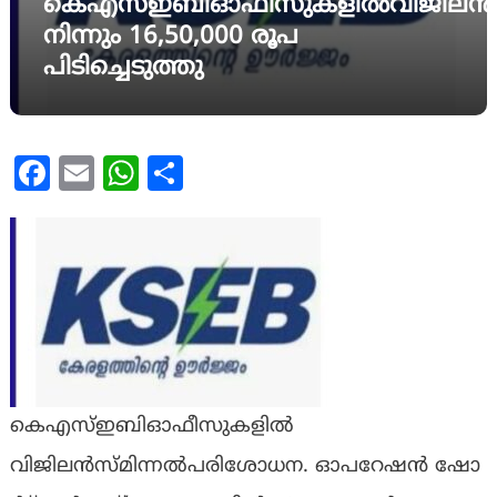
കെഎസ്ഇബിഓഫീസുകളിൽവിജിലൻസ്
നിന്നും 16,50,000 രൂപ
പിടിച്ചെടുത്തു
Facebook
Email
WhatsApp
Share
കെഎസ്ഇബിഓഫീസുകളിൽ
വിജിലൻസ്മിന്നൽപരിശോധന. ഓ​പ​റേ​ഷ​ൻ ഷോ​